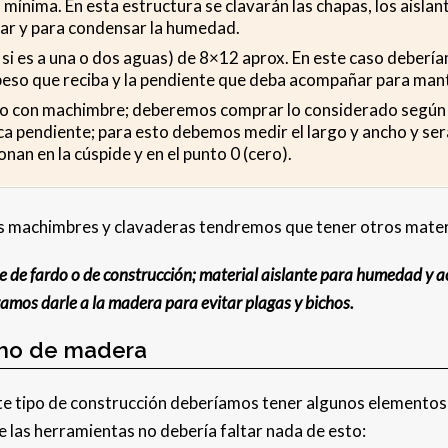
a mínima. En esta estructura se clavarán las chapas, los aisl
zar y para condensar la humedad.
 y si es a una o dos aguas) de 8×12 aprox. En este caso deber
l peso que reciba y la pendiente que deba acompañar para man
 o con machimbre; deberemos comprar lo considerado según e
ca pendiente; para esto debemos medir el largo y ancho y será
nan en la cúspide y en el punto 0 (cero).
s machimbres y clavaderas tendremos que tener otros mater
 de fardo o de construcción; material aislante para humedad y acú
amos darle a la madera para evitar plagas y bichos.
cho de madera
te tipo de construcción deberíamos tener algunos elementos 
e las herramientas no debería faltar nada de esto: